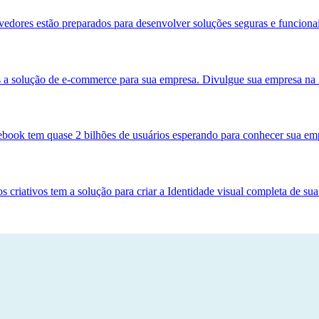
dores estão preparados para desenvolver soluções seguras e funcionai
s a solução de e-commerce para sua empresa. Divulgue sua empresa na i
ebook tem quase 2 bilhões de usuários esperando para conhecer sua emp
s criativos tem a solução para criar a Identidade visual completa de su